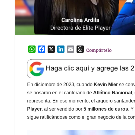
W
F
X
L
E
T
Compártelo
h
a
i
m
h
a
c
n
a
r
t
e
k
i
e
s
b
e
l
a
A
o
d
d
En diciembre de 2023, cuando
Kevin Mier
se conv
p
o
I
s
se posaron en el canterano de
Atlético Nacional
,
p
k
n
representa. En ese momento, el arquero santande
Player
, al ser vendido por
5 millones de euros
. Y
sigue ratificándose como el gran negocio de la co