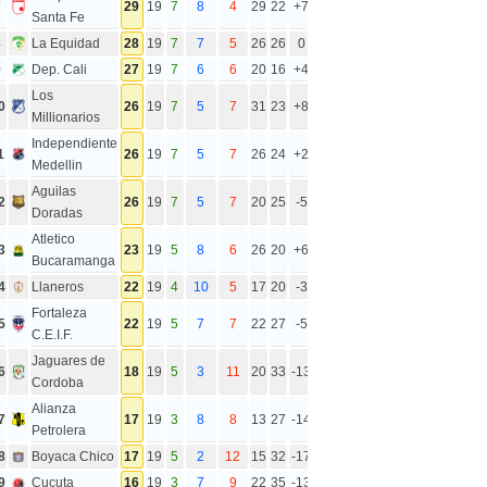
7
29
19
7
8
4
29
22
+7
Santa Fe
8
La Equidad
28
19
7
7
5
26
26
0
9
Dep. Cali
27
19
7
6
6
20
16
+4
Los
0
26
19
7
5
7
31
23
+8
Millionarios
Independiente
1
26
19
7
5
7
26
24
+2
Medellin
Aguilas
2
26
19
7
5
7
20
25
-5
Doradas
Atletico
3
23
19
5
8
6
26
20
+6
Bucaramanga
4
Llaneros
22
19
4
10
5
17
20
-3
Fortaleza
5
22
19
5
7
7
22
27
-5
C.E.I.F.
Jaguares de
6
18
19
5
3
11
20
33
-13
Cordoba
Alianza
7
17
19
3
8
8
13
27
-14
Petrolera
8
Boyaca Chico
17
19
5
2
12
15
32
-17
9
Cucuta
16
19
3
7
9
22
35
-13