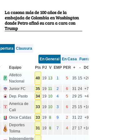
La casona más de 100 años de la
embajada de Colombia en Washington
donde Petro afinó su cara a cara con
Trump
pertura
Clausura
En General
En Casa
Fuera
#
Equipo
Pts
PJ
V
EMP
PER
+
-
DG
Atletico
1
40
19
13
1
5
35
15
+20
Nacional
2
Junior FC
35
19
11
2
6
31
24
+7
3
Dep. Pasto
34
19
10
4
5
29
25
+4
America de
4
33
19
10
3
6
25
15
+10
Cali
5
Once Caldas
33
19
8
9
2
31
22
+9
Deportes
6
31
19
8
7
4
27
17
+10
Tolima
Independiente