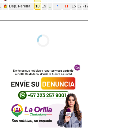
0
Dep. Pereira
10
19
1
7
11
15
32
-17