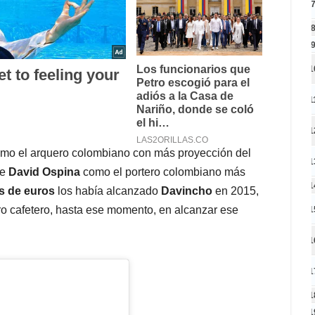
1
1
1
como el arquero colombiano con más proyección del
1
de
David Ospina
como el portero colombiano más
1
es de euros
los había alcanzado
Davincho
en 2015,
ero cafetero, hasta ese momento, en alcanzar ese
1
1
1
1
1