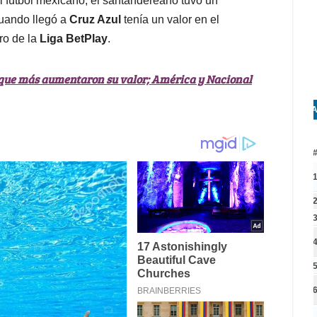
el fútbol mexicano, el santandereano tuvo un
cuando llegó a
Cruz Azul
tenía un valor en el
aro de la
Liga BetPlay
.
ay que más aumentaron su valor; América y Nacional
A