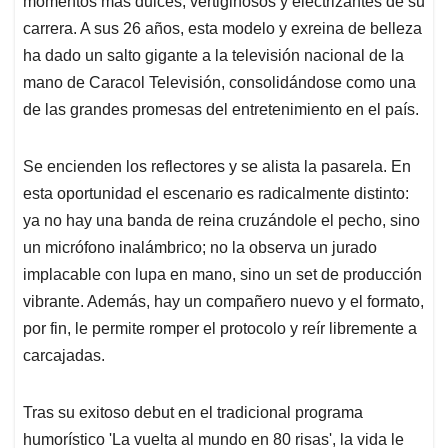
momentos más dulces, vertiginosos y electrizantes de su
A
o
d
d
p
o
I
s
carrera. A sus 26 años, esta modelo y exreina de belleza
p
k
n
ha dado un salto gigante a la televisión nacional de la
mano de Caracol Televisión, consolidándose como una
de las grandes promesas del entretenimiento en el país.
Se encienden los reflectores y se alista la pasarela. En
esta oportunidad el escenario es radicalmente distinto:
ya no hay una banda de reina cruzándole el pecho, sino
un micrófono inalámbrico; no la observa un jurado
implacable con lupa en mano, sino un set de producción
vibrante. Además, hay un compañero nuevo y el formato,
por fin, le permite romper el protocolo y reír libremente a
carcajadas.
Tras su exitoso debut en el tradicional programa
humorístico 'La vuelta al mundo en 80 risas', la vida le