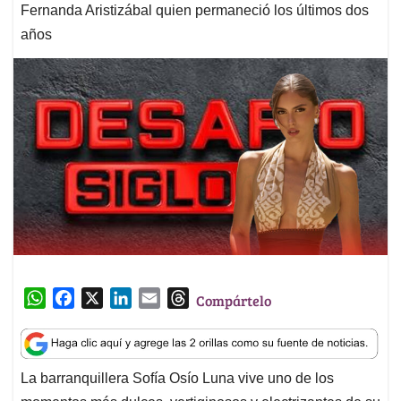
Fernanda Aristizábal quien permaneció los últimos dos
años
W
F
X
L
E
T
Compártelo
h
a
i
m
h
a
c
n
a
r
t
e
k
i
e
La barranquillera Sofía Osío Luna vive uno de los
s
b
e
l
a