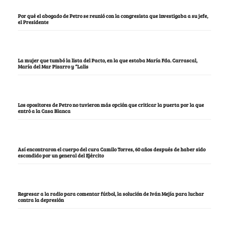
Por qué el abogado de Petro se reunió con la congresista que investigaba a su jefe,
el Presidente
La mujer que tumbó la lista del Pacto, en la que estaba María Fda. Carrascal,
María del Mar Pizarro y “Lalis
Los opositores de Petro no tuvieron más opción que criticar la puerta por la que
entró a la Casa Blanca
Así encontraron el cuerpo del cura Camilo Torres, 60 años después de haber sido
escondido por un general del Ejército
Regresar a la radio para comentar fútbol, la solución de Iván Mejía para luchar
contra la depresión