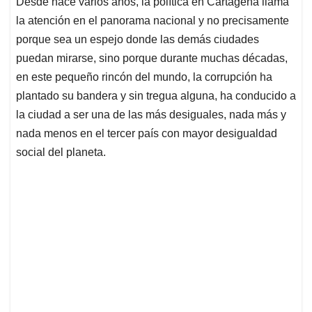
Desde hace varios años, la política en Cartagena llama
s
b
e
l
a
la atención en el panorama nacional y no precisamente
A
o
d
d
p
o
I
s
porque sea un espejo donde las demás ciudades
p
k
n
puedan mirarse, sino porque durante muchas décadas,
en este pequeño rincón del mundo, la corrupción ha
plantado su bandera y sin tregua alguna, ha conducido a
la ciudad a ser una de las más desiguales, nada más y
nada menos en el tercer país con mayor desigualdad
social del planeta.