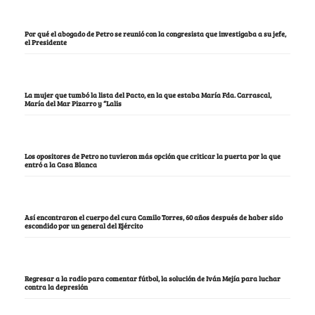
Por qué el abogado de Petro se reunió con la congresista que investigaba a su jefe,
el Presidente
La mujer que tumbó la lista del Pacto, en la que estaba María Fda. Carrascal,
María del Mar Pizarro y “Lalis
Los opositores de Petro no tuvieron más opción que criticar la puerta por la que
entró a la Casa Blanca
Así encontraron el cuerpo del cura Camilo Torres, 60 años después de haber sido
escondido por un general del Ejército
Regresar a la radio para comentar fútbol, la solución de Iván Mejía para luchar
contra la depresión