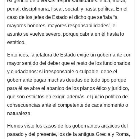
p
o
I
s
exigencia de diversas responsabilidades: ética, moral,
p
k
n
penal, disciplinaria, fiscal, social, y hasta política. En el
caso de los jefes de Estado el dicho que señala “a
mayores honores, mayores responsabilidades”, el
asunto se vuelve severo, porque cabría en él hasta lo
estético.
Entonces, la jefatura de Estado exige un gobernante con
mayor sentido del deber que el resto de los funcionarios
y ciudadanos: si irresponsable o culpable, debe el
gobernante pagar muchas deudas de todo tipo porque
para él se abre el abanico de los planos ético y jurídico,
que son estrictos en exigir, además, el juicio político de
consecuencias ante el competente de cada momento o
naturaleza.
Hemos visto los casos de los gobernantes arcaicos del
pasado y del presente, los de la antigua Grecia y Roma,