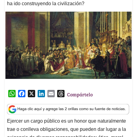
ha ido construyendo la civilización?
W
F
X
L
E
T
Compártelo
h
a
i
m
h
a
c
n
a
r
t
e
k
i
e
Ejercer un cargo público es un honor que naturalmente
s
b
e
l
a
trae o conlleva obligaciones, que pueden dar lugar a la
A
o
d
d