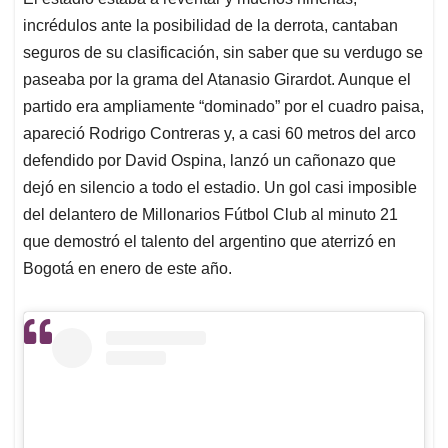
s
b
e
l
a
incrédulos ante la posibilidad de la derrota, cantaban
A
o
d
d
p
o
I
s
seguros de su clasificación, sin saber que su verdugo se
p
k
n
paseaba por la grama del Atanasio Girardot. Aunque el
partido era ampliamente “dominado” por el cuadro paisa,
apareció Rodrigo Contreras y, a casi 60 metros del arco
defendido por David Ospina, lanzó un cañonazo que
dejó en silencio a todo el estadio. Un gol casi imposible
del delantero de Millonarios Fútbol Club al minuto 21
que demostró el talento del argentino que aterrizó en
Bogotá en enero de este año.