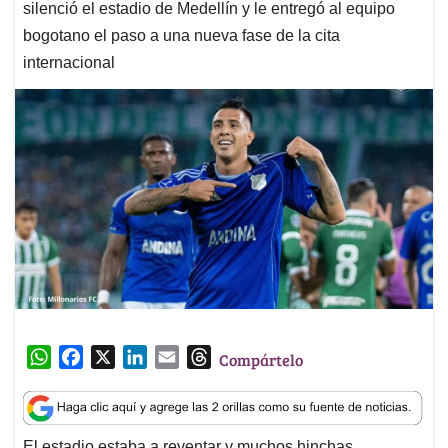
silenció el estadio de Medellín y le entregó al equipo
bogotano el paso a una nueva fase de la cita
internacional
W
F
X
L
E
T
Compártelo
h
a
i
m
h
a
c
n
a
r
t
e
k
i
e
El estadio estaba a reventar y muchos hinchas,