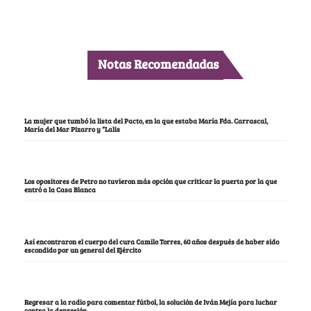
Notas Recomendadas
La mujer que tumbó la lista del Pacto, en la que estaba María Fda. Carrascal,
María del Mar Pizarro y “Lalis
Los opositores de Petro no tuvieron más opción que criticar la puerta por la que
entró a la Casa Blanca
Así encontraron el cuerpo del cura Camilo Torres, 60 años después de haber sido
escondido por un general del Ejército
Regresar a la radio para comentar fútbol, la solución de Iván Mejía para luchar
contra la depresión