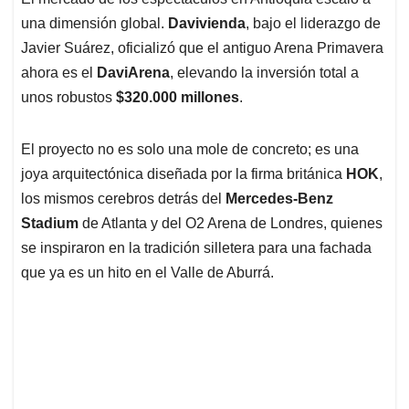
s
b
e
l
a
una dimensión global.
Davivienda
, bajo el liderazgo de
A
o
d
d
p
o
I
s
Javier Suárez, oficializó que el antiguo Arena Primavera
p
k
n
ahora es el
DaviArena
, elevando la inversión total a
unos robustos
$320.000 millones
.
El proyecto no es solo una mole de concreto; es una
joya arquitectónica diseñada por la firma británica
HOK
,
los mismos cerebros detrás del
Mercedes-Benz
Stadium
de Atlanta y del O2 Arena de Londres, quienes
se inspiraron en la tradición silletera para una fachada
que ya es un hito en el Valle de Aburrá.