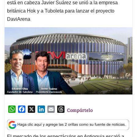
está en cabeza Javier Suárez se unió a la empresa
británica Hok y a Tuboleta para lanzar el proyecto
DaviArena
W
F
X
L
E
T
Compártelo
h
a
i
m
h
a
c
n
a
r
t
e
k
i
e
El mercado de los espectáculos en Antioquia escaló a