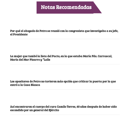
Notas Recomendadas
Por qué el abogado de Petro se reunió con la congresista que investigaba a su jefe,
el Presidente
La mujer que tumbó la lista del Pacto, en la que estaba María Fda. Carrascal,
María del Mar Pizarro y “Lalis
Los opositores de Petro no tuvieron más opción que criticar la puerta por la que
entró a la Casa Blanca
Así encontraron el cuerpo del cura Camilo Torres, 60 años después de haber sido
escondido por un general del Ejército