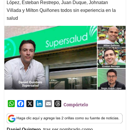
López, Esteban Restrepo, Juan Duque, Johnatan
Villada y Milton Quiñones todos sin experiencia en la
salud
W
F
X
L
E
T
Compártelo
h
a
i
m
h
a
c
n
a
r
t
e
k
i
e
Daniel Quintero,
tras ser nombrado como