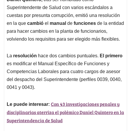
s
b
e
l
a
Superintendente de Salud con varios escándalos a
A
o
d
d
p
o
I
s
cuestas por presunta corrupción, emitió una resolución
p
k
n
en la que
cambió
el
manual
de
funciones
de la entidad
para hacer cambios en la planta de funcionarios,
volviendo los requisitos para ser elegido más flexibles.
La
resolución
hace dos cambios puntuales.
El primero
es modificar el Manual Específico de Funciones y
Competencias Laborales para cuatro cargos de asesor
del despacho del Superintendente (perfiles 0039, 0040,
0041 y 0043).
Con 43 investigaciones penales y
Le puede interesar:
disciplinarias aterriza el polémico Daniel Quintero en la
Superintendencia de Salud