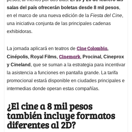
A
o
d
d
p
o
I
s
salas del país ofrecerán boletas desde 8 mil pesos
,
p
k
n
en el marco de una nueva edición de la
Fiesta del Cine
,
una iniciativa conjunta de las principales cadenas
exhibidoras.
Cine Colombia
La jornada aplicará en teatros de
,
Cinemark
Cinépolis, Royal Films,
, Procinal, Cineprox
y Cineland
, que se suman a la estrategia para incentivar
la asistencia a funciones en pantalla grande. La tarifa
promocional estará disponible en ciudades principales e
intermedias donde operan estas compañías.
¿El cine a 8 mil pesos
también incluye formatos
diferentes al 2D?