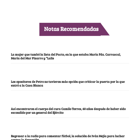
Notas Recomendadas
La mujer que tumbó la lista del Pacto, en la que estaba María Fda. Carrascal,
María del Mar Pizarro y “Lalis
Los opositores de Petro no tuvieron más opción que criticar la puerta por la que
entró a la Casa Blanca
Así encontraron el cuerpo del cura Camilo Torres, 60 años después de haber sido
escondido por un general del Ejército
Regresar a la radio para comentar fútbol, la solución de Iván Mejía para luchar
contra la depresión