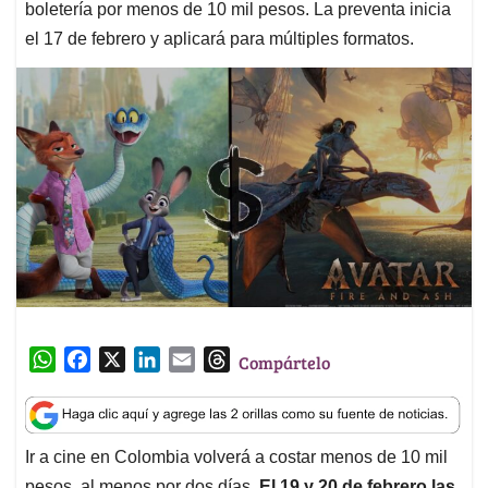
boletería por menos de 10 mil pesos. La preventa inicia
el 17 de febrero y aplicará para múltiples formatos.
W
F
X
L
E
T
Compártelo
h
a
i
m
h
a
c
n
a
r
t
e
k
i
e
Ir a cine en Colombia volverá a costar menos de 10 mil
s
b
e
l
a
pesos, al menos por dos días.
El 19 y 20 de febrero las