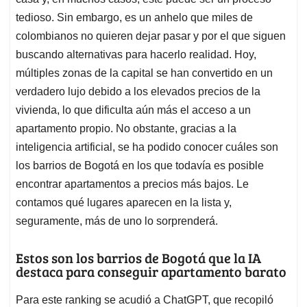
A
o
d
d
p
o
I
s
tedioso. Sin embargo, es un anhelo que miles de
p
k
n
colombianos no quieren dejar pasar y por el que siguen
buscando alternativas para hacerlo realidad. Hoy,
múltiples zonas de la capital se han convertido en un
verdadero lujo debido a los elevados precios de la
vivienda, lo que dificulta aún más el acceso a un
apartamento propio. No obstante, gracias a la
inteligencia artificial, se ha podido conocer cuáles son
los barrios de Bogotá en los que todavía es posible
encontrar apartamentos a precios más bajos. Le
contamos qué lugares aparecen en la lista y,
seguramente, más de uno lo sorprenderá.
Estos son los barrios de Bogotá que la IA
destaca para conseguir apartamento barato
Para este ranking se acudió a ChatGPT, que recopiló