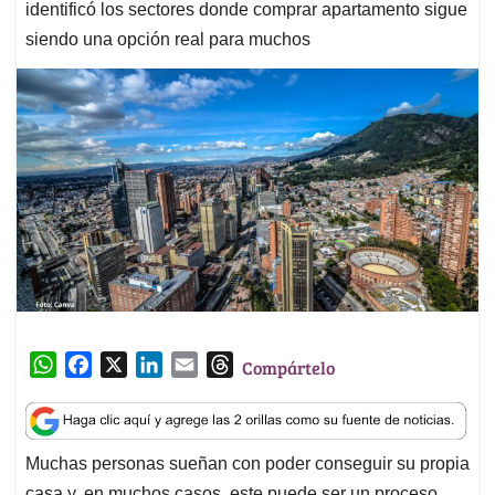
identificó los sectores donde comprar apartamento sigue
siendo una opción real para muchos
W
F
X
L
E
T
Compártelo
h
a
i
m
h
a
c
n
a
r
t
e
k
i
e
Muchas personas sueñan con poder conseguir su propia
s
b
e
l
a
casa y, en muchos casos, este puede ser un proceso