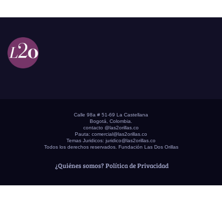
Calle 98a # 51-69 La Castellana
Bogotá, Colombia.
contacto @las2orillas.co
Pauta:
comercial@las2orillas.co
Temas Juridicos:
juridico@las2orillas.co
Todos los derechos reservados. Fundación Las Dos Orillas
¿Quiénes somos?
Política de Privacidad