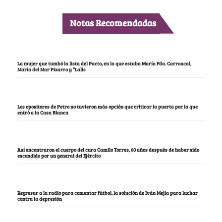
Notas Recomendadas
La mujer que tumbó la lista del Pacto, en la que estaba María Fda. Carrascal,
María del Mar Pizarro y “Lalis
Los opositores de Petro no tuvieron más opción que criticar la puerta por la que
entró a la Casa Blanca
Así encontraron el cuerpo del cura Camilo Torres, 60 años después de haber sido
escondido por un general del Ejército
Regresar a la radio para comentar fútbol, la solución de Iván Mejía para luchar
contra la depresión