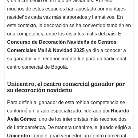
p
o
I
s
y un incremento en el flujo de visitantes. Por eso,
p
k
n
muchos de estos espacios han apostado por montajes
navideños cada vez más elaborados y llamativos. En
este contexto, la decoración se ha convertido también en
una competencia entre los distintos malls del país. El
Concurso de Decoración Navideña de Centros
Comerciales Mall & Navidad 2025
ya dio a conocer a
su ganador, y el reconocimiento fue para un tradicional
centro comercial de Bogotá.
Unicentro, el centro comercial ganador por
su decoración navideña
Para definir al ganador de esta reñida competencia se
conformó un jurado especializado, liderado por
Ricardo
Ávila Gómez
, uno de los interioristas más reconocidos
de Latinoamérica. De manera unánime, el jurado eligió a
Unicentro
como el gran vencedor, un centro comercial