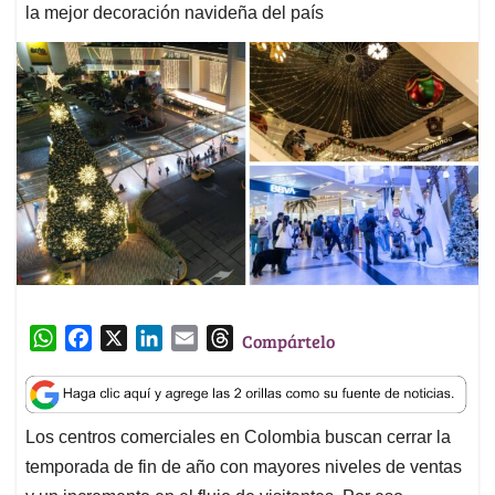
la mejor decoración navideña del país
W
F
X
L
E
T
Compártelo
h
a
i
m
h
a
c
n
a
r
t
e
k
i
e
Los centros comerciales en Colombia buscan cerrar la
s
b
e
l
a
temporada de fin de año con mayores niveles de ventas
A
o
d
d