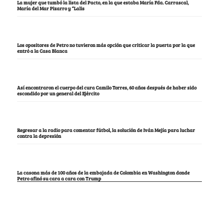
La mujer que tumbó la lista del Pacto, en la que estaba María Fda. Carrascal,
María del Mar Pizarro y “Lalis
Los opositores de Petro no tuvieron más opción que criticar la puerta por la que
entró a la Casa Blanca
Así encontraron el cuerpo del cura Camilo Torres, 60 años después de haber sido
escondido por un general del Ejército
Regresar a la radio para comentar fútbol, la solución de Iván Mejía para luchar
contra la depresión
La casona más de 100 años de la embajada de Colombia en Washington donde
Petro afinó su cara a cara con Trump