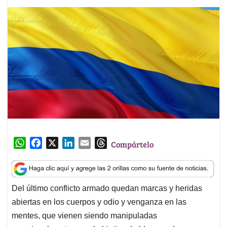
W
F
X
L
E
T
Compártelo
h
a
i
m
h
a
c
n
a
r
t
e
k
i
e
Del último conflicto armado quedan marcas y heridas
s
b
e
l
a
abiertas en los cuerpos y odio y venganza en las
A
o
d
d
p
o
I
s
mentes, que vienen siendo manipuladas