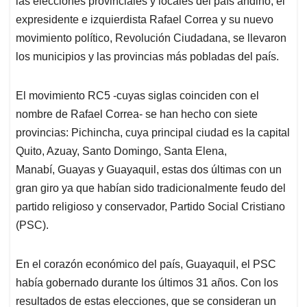
p
o
I
s
las elecciones provinciales y locales del país andino, el
p
k
n
expresidente e izquierdista Rafael Correa y su nuevo
movimiento político, Revolución Ciudadana, se llevaron
los municipios y las provincias más pobladas del país.
El movimiento RC5 -cuyas siglas coinciden con el
nombre de Rafael Correa- se han hecho con siete
provincias: Pichincha, cuya principal ciudad es la capital
Quito, Azuay, Santo Domingo, Santa Elena,
Manabí, Guayas y Guayaquil, estas dos últimas con un
gran giro ya que habían sido tradicionalmente feudo del
partido religioso y conservador, Partido Social Cristiano
(PSC).
En el corazón económico del país, Guayaquil, el PSC
había gobernado durante los últimos 31 años. Con los
resultados de estas elecciones, que se consideran un