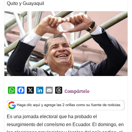
Quito y Guayaquil
W
F
X
L
E
T
Compártelo
h
a
i
m
h
a
c
n
a
r
t
e
k
i
e
Es una jornada electoral que ha probado el
s
b
e
l
a
resurgimiento del correísmo en Ecuador. El domingo, en
A
o
d
d