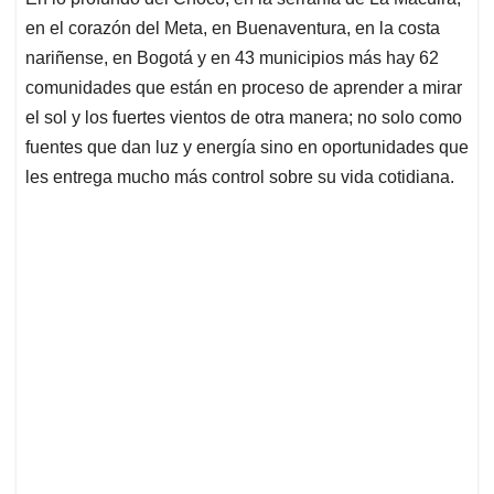
s
b
e
l
a
en el corazón del Meta, en Buenaventura, en la costa
A
o
d
d
p
o
I
s
nariñense, en Bogotá y en 43 municipios más hay 62
p
k
n
comunidades que están en proceso de aprender a mirar
el sol y los fuertes vientos de otra manera; no solo como
fuentes que dan luz y energía sino en oportunidades que
les entrega mucho más control sobre su vida cotidiana.