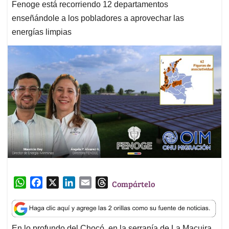
Fenoge está recorriendo 12 departamentos
enseñándole a los pobladores a aprovechar las
energías limpias
W
F
X
L
E
T
Compártelo
h
a
i
m
h
a
c
n
a
r
t
e
k
i
e
En lo profundo del Chocó, en la serranía de La Macuira,