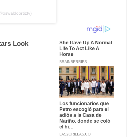
@oswaldoortiztv)