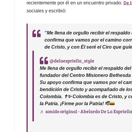
De l
recientemente por él en un encuentro privado.
sociales y escribió:
“Me llena de orgullo recibir el respal
confirma que
vamos por el camino corr
de Cristo, y con Él seré el Ciro que guíe 
@delaespriella_style
Me llena de orgullo recibir el respaldo d
fundador del Centro Misionero Bethesda I
Su apoyo confirma que vamos por el cami
bendición de Cristo y acompañado de lo
Colombia.
✝️
✨
Colombia es de Cristo, y co
la Patria. ¡Firme por la Patria!
🫡
♬ sonido original - Abelardo De La Espriell