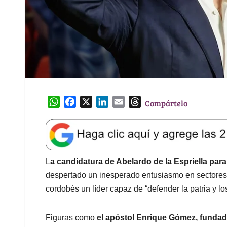
W
F
X
L
E
T
Compártelo
h
a
i
m
h
a
c
n
a
r
t
e
k
i
e
s
b
e
l
a
A
o
d
d
L
a candidatura de Abelardo de la Espriella par
p
o
I
s
despertado un inesperado entusiasmo en sectores 
p
k
n
cordobés un líder capaz de “defender la patria y los
Figuras como
el apóstol Enrique Gómez, fundad