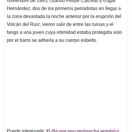
noviembre de 1985, cuando Felipe Caicedo y Edgar
A
o
d
d
p
o
I
s
Hernández, dos de los primeros periodistas en llegar a
p
k
n
la zona devastada la noche anterior por la erupción del
Volcán del Ruiz, vieron salir de entre las ruinas y el
fango a una joven cuya intimidad estaba protegida solo
por el barro se adhería a su cuerpo esbelto.
El día que una avalancha sepultó a
Puede interesarle: