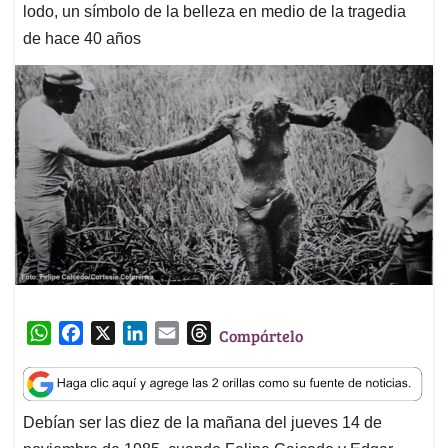
lodo, un símbolo de la belleza en medio de la tragedia
de hace 40 años
W
F
X
L
E
T
Compártelo
h
a
i
m
h
a
c
n
a
r
t
e
k
i
e
Debían ser las diez de la mañana del jueves 14 de
s
b
e
l
a