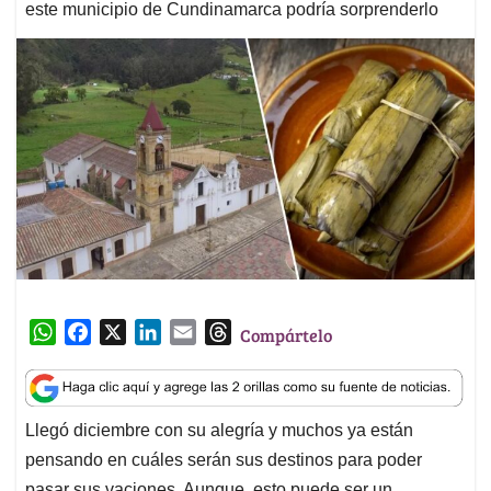
este municipio de Cundinamarca podría sorprenderlo
W
F
X
L
E
T
Compártelo
h
a
i
m
h
a
c
n
a
r
t
e
k
i
e
Llegó diciembre con su alegría y muchos ya están
s
b
e
l
a
pensando en cuáles serán sus destinos para poder
A
o
d
d
p
o
I
s
pasar sus vaciones. Aunque, esto puede ser un