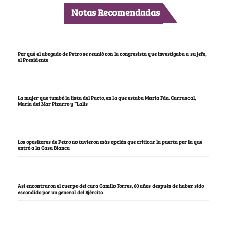
Notas Recomendadas
Por qué el abogado de Petro se reunió con la congresista que investigaba a su jefe,
el Presidente
La mujer que tumbó la lista del Pacto, en la que estaba María Fda. Carrascal,
María del Mar Pizarro y “Lalis
Los opositores de Petro no tuvieron más opción que criticar la puerta por la que
entró a la Casa Blanca
Así encontraron el cuerpo del cura Camilo Torres, 60 años después de haber sido
escondido por un general del Ejército