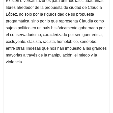
Existen diversas razones para unirnos las ciudadanías
s
b
e
l
a
libres alrededor de la propuesta de ciudad de Claudia
A
o
d
d
p
o
I
s
López, no solo por la rigurosidad de su propuesta
p
k
n
programática, sino por lo que representa Claudia como
sujeto político en un país históricamente gobernado por
el conservadurismo, caracterizado por ser: guerrerista,
excluyente, clasista, racista, homofóbico, xenófobo,
entre otras lindezas que nos han impuesto a las grandes
mayorías a través de la manipulación, el miedo y la
violencia.