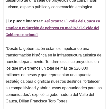
p
o
I
s
desarrollo de una serie de proyectos que combinarán
p
k
n
turismo, espacio público y conservación ecológica.
Así avanza El Valle del Cauca en
| Le puede interesar:
empleo y reducción de pobreza en medio del olvido del
Gobierno nacional
“Desde la gobernación estamos impulsando una
transformación histórica en la infraestructura turística de
nuestro departamento. Tendremos cinco proyectos, en
los que invertiremos un total de más de $26.000
millones de pesos y que representan una apuesta
estratégica para dignificar nuestros destinos, fortalecer
su competitividad y abrir nuevas oportunidades para las
comunidades”, explicó la gobernadora del Valle del
Cauca, Dilian Francisca Toro Torres.