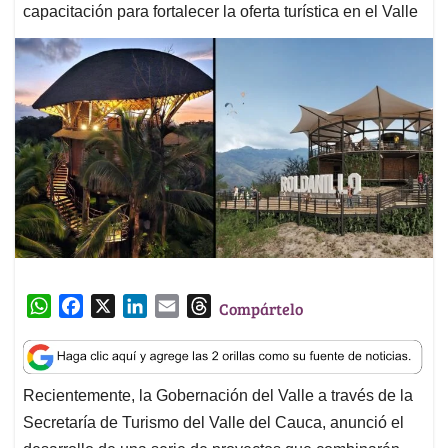
capacitación para fortalecer la oferta turística en el Valle
W
F
X
L
E
T
Compártelo
h
a
i
m
h
a
c
n
a
r
t
e
k
i
e
Recientemente, la Gobernación del Valle a través de la
s
b
e
l
a
Secretaría de Turismo del Valle del Cauca, anunció el
A
o
d
d