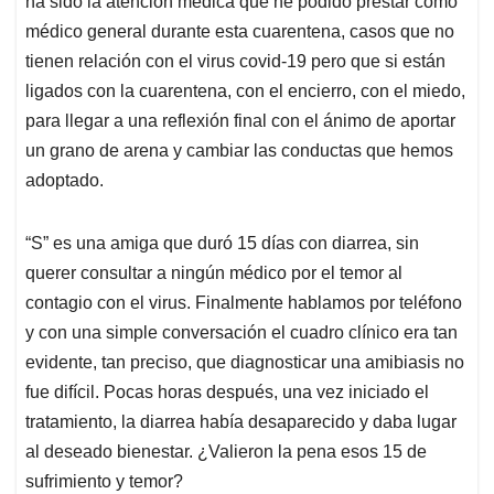
ha sido la atención médica que he podido prestar como
A
o
d
d
p
o
I
s
médico general durante esta cuarentena, casos que no
p
k
n
tienen relación con el virus covid-19 pero que si están
ligados con la cuarentena, con el encierro, con el miedo,
para llegar a una reflexión final con el ánimo de aportar
un grano de arena y cambiar las conductas que hemos
adoptado.
“S” es una amiga que duró 15 días con diarrea, sin
querer consultar a ningún médico por el temor al
contagio con el virus. Finalmente hablamos por teléfono
y con una simple conversación el cuadro clínico era tan
evidente, tan preciso, que diagnosticar una amibiasis no
fue difícil. Pocas horas después, una vez iniciado el
tratamiento, la diarrea había desaparecido y daba lugar
al deseado bienestar. ¿Valieron la pena esos 15 de
sufrimiento y temor?