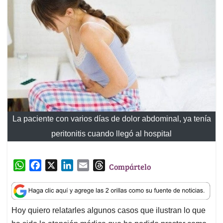
La paciente con varios días de dolor abdominal, ya tenía
peritonitis cuando llegó al hospital
W
F
X
L
E
T
Compártelo
h
a
i
m
h
a
c
n
a
r
t
e
k
i
e
Hoy quiero relatarles algunos casos que ilustran lo que
s
b
e
l
a