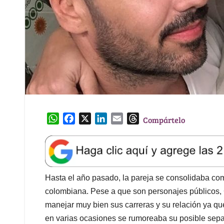
W
F
X
L
E
T
Compártelo
h
a
i
m
h
a
c
n
a
r
t
e
k
i
e
s
b
e
l
a
A
o
d
d
Hasta el año pasado, la pareja se consolidaba com
p
o
I
s
colombiana. Pese a que son personajes públicos,
p
k
n
manejar muy bien sus carreras y su relación ya qu
en varias ocasiones se rumoreaba su posible sepa