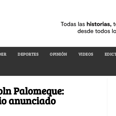
DER
DEPORTES
OPINIÓN
VIDEOS
EDIC
oln Palomeque:
cio anunciado