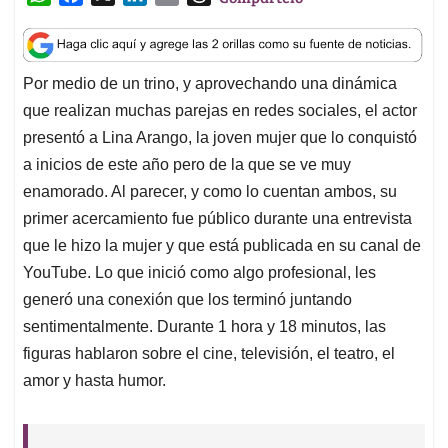
h
a
i
m
h
a
c
n
a
r
t
e
k
i
e
Por medio de un trino, y aprovechando una dinámica
s
b
e
l
a
que realizan muchas parejas en redes sociales, el actor
A
o
d
d
p
o
I
s
presentó a Lina Arango, la joven mujer que lo conquistó
p
k
n
a inicios de este año pero de la que se ve muy
enamorado. Al parecer, y como lo cuentan ambos, su
primer acercamiento fue público durante una entrevista
que le hizo la mujer y que está publicada en su canal de
YouTube. Lo que inició como algo profesional, les
generó una conexión que los terminó juntando
sentimentalmente. Durante 1 hora y 18 minutos, las
figuras hablaron sobre el cine, televisión, el teatro, el
amor y hasta humor.