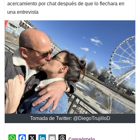
acercamiento por chat después de que lo flechara en
una entrevista
Tomada de Twitter: @DiegoTrujilloD
W
F
X
L
E
T
Compártelo