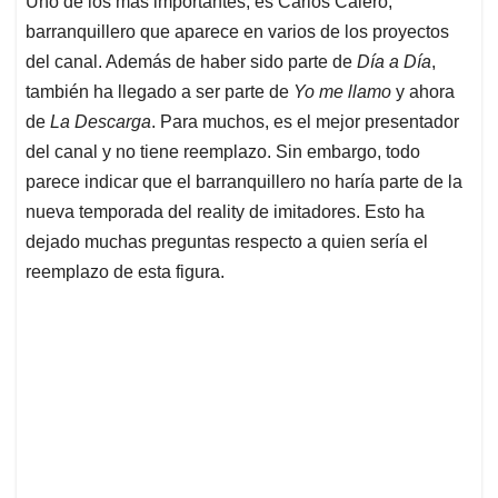
p
o
I
s
Uno de los más importantes, es Carlos Calero,
p
k
n
barranquillero que aparece en varios de los proyectos
del canal. Además de haber sido parte de
Día a Día
,
también ha llegado a ser parte de
Yo me llamo
y ahora
de
La Descarga
. Para muchos, es el mejor presentador
del canal y no tiene reemplazo. Sin embargo, todo
parece indicar que el barranquillero no haría parte de la
nueva temporada del reality de imitadores. Esto ha
dejado muchas preguntas respecto a quien sería el
reemplazo de esta figura.