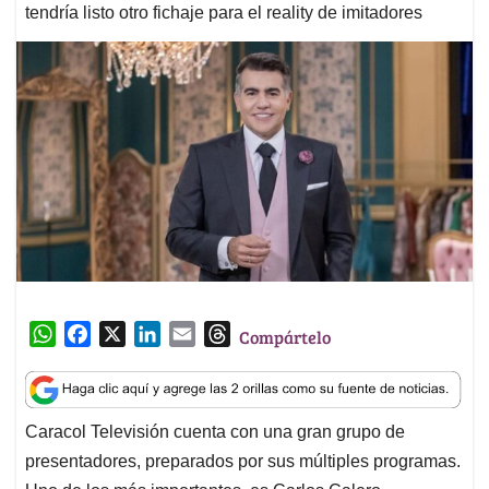
tendría listo otro fichaje para el reality de imitadores
W
F
X
L
E
T
Compártelo
h
a
i
m
h
a
c
n
a
r
t
e
k
i
e
Caracol Televisión cuenta con una gran grupo de
s
b
e
l
a
presentadores, preparados por sus múltiples programas.
A
o
d
d