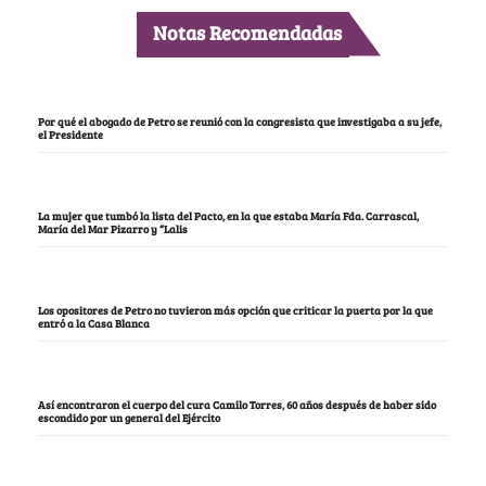
Notas Recomendadas
Por qué el abogado de Petro se reunió con la congresista que investigaba a su jefe,
el Presidente
La mujer que tumbó la lista del Pacto, en la que estaba María Fda. Carrascal,
María del Mar Pizarro y “Lalis
Los opositores de Petro no tuvieron más opción que criticar la puerta por la que
entró a la Casa Blanca
Así encontraron el cuerpo del cura Camilo Torres, 60 años después de haber sido
escondido por un general del Ejército