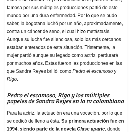
A
o
d
d
p
o
I
s
famosa por sus múltiples producciones partió de este
p
k
n
mundo por una dura enfermedad. Por lo que se pudo
saber, la bogotana luchó por un año, aproximadamente,
contra un cáncer de seno, el cual hizo metástasis.
Aunque su lucha fue silenciosa, solo los más cercanos
estaban enterados de esta situación. Tristemente, la
mujer partió aunque su legado como actriz, perdurará
por muchos años. Estas fueron las producciones en las
que Sandra Reyes brilló, como
Pedro el escamoso
y
Rigo
.
Pedro el escamoso, Rigo y los múltiples
papeles de Sandra Reyes en la tv colombiana
Para la actriz, la actuación era una vocación, por lo que
se dedicó de lleno a ésta.
Su primera actuación fue en
1994, siendo parte de la novela
Clase aparte
, donde