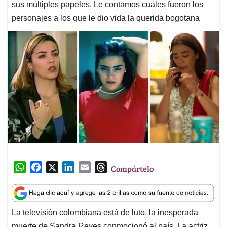
sus múltiples papeles. Le contamos cuáles fueron los
personajes a los que le dio vida la querida bogotana
W
F
X
L
E
T
Compártelo
h
a
i
m
h
a
c
n
a
r
t
e
k
i
e
La televisión colombiana está de luto, la inesperada
s
b
e
l
a
muerte de Sandra Reyes conmocionó al país. La actriz,