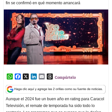
fin se confirmó en qué momento arrancará
W
F
X
L
E
T
Compártelo
h
a
i
m
h
a
c
n
a
r
t
e
k
i
e
Aunque el 2024 fue un buen año en rating para Caracol
s
b
e
l
a
Televisión, el remate de temporada ha sido todo lo
A
o
d
d