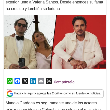
exterior junto a Valeria Santos. Desde entonces su fama
ha crecido y también su fortuna
W
F
X
L
E
T
Compártelo
h
a
i
m
h
a
c
n
a
r
t
e
k
i
e
Manolo Cardona es seguramente uno de los actores
s
b
e
l
a
más reconocidos de Colombia, no solo en el país, sino