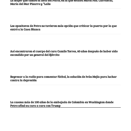
La mujer que tumbó la lista del Pacto, en la que estaba María Fda. Carrascal,
María del Mar Pizarro y “Lalis
Los opositores de Petro no tuvieron más opción que criticar la puerta por la que
entró a la Casa Blanca
Así encontraron el cuerpo del cura Camilo Torres, 60 años después de haber sido
escondido por un general del Ejército
Regresar a la radio para comentar fútbol, la solución de Iván Mejía para luchar
contra la depresión
La casona más de 100 años de la embajada de Colombia en Washington donde
Petro afinó su cara a cara con Trump