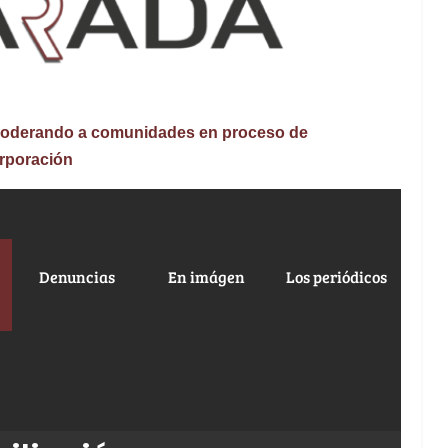
mpoderando a comunidades en proceso de
rporación
n
Denuncias
En imágen
Los periódicos