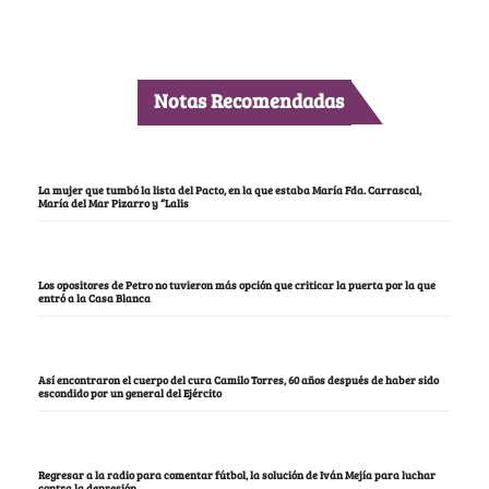
Notas Recomendadas
La mujer que tumbó la lista del Pacto, en la que estaba María Fda. Carrascal,
María del Mar Pizarro y “Lalis
Los opositores de Petro no tuvieron más opción que criticar la puerta por la que
entró a la Casa Blanca
Así encontraron el cuerpo del cura Camilo Torres, 60 años después de haber sido
escondido por un general del Ejército
Regresar a la radio para comentar fútbol, la solución de Iván Mejía para luchar
contra la depresión