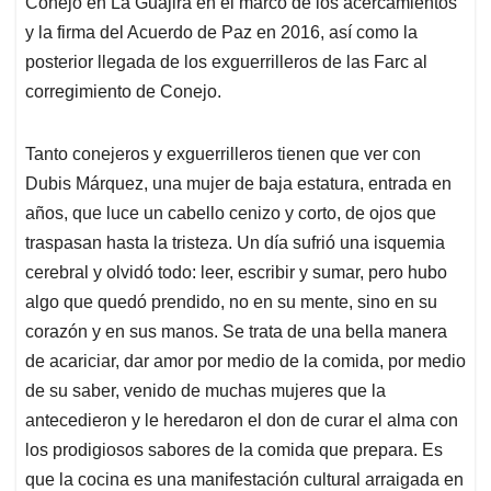
Conejo en La Guajira en el marco de los acercamientos
A
o
d
d
p
o
I
s
y la firma del Acuerdo de Paz en 2016, así como la
p
k
n
posterior llegada de los exguerrilleros de las Farc al
corregimiento de Conejo.
Tanto conejeros y exguerrilleros tienen que ver con
Dubis Márquez, una mujer de baja estatura, entrada en
años, que luce un cabello cenizo y corto, de ojos que
traspasan hasta la tristeza. Un día sufrió una isquemia
cerebral y olvidó todo: leer, escribir y sumar, pero hubo
algo que quedó prendido, no en su mente, sino en su
corazón y en sus manos. Se trata de una bella manera
de acariciar, dar amor por medio de la comida, por medio
de su saber, venido de muchas mujeres que la
antecedieron y le heredaron el don de curar el alma con
los prodigiosos sabores de la comida que prepara. Es
que la cocina es una manifestación cultural arraigada en