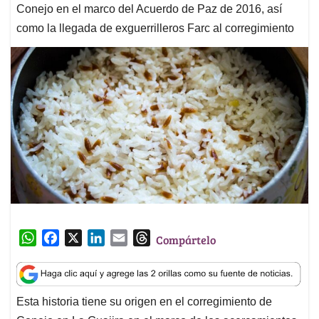
Conejo en el marco del Acuerdo de Paz de 2016, así
como la llegada de exguerrilleros Farc al corregimiento
W
F
X
L
E
T
Compártelo
h
a
i
m
h
a
c
n
a
r
t
e
k
i
e
Esta historia tiene su origen en el corregimiento de
s
b
e
l
a