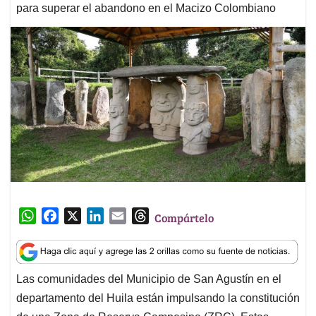
para superar el abandono en el Macizo Colombiano
W
F
X
L
E
T
Compártelo
h
a
i
m
h
a
c
n
a
r
t
e
k
i
e
Las comunidades del Municipio de San Agustín en el
s
b
e
l
a
departamento del Huila están impulsando la constitución
A
o
d
d