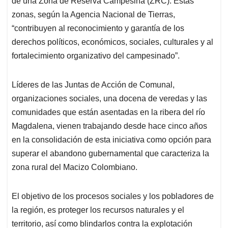
p
o
I
s
de una Zona de Reserva Campesina (ZRC). Estas
p
k
n
zonas, según la Agencia Nacional de Tierras,
“contribuyen al reconocimiento y garantía de los
derechos políticos, económicos, sociales, culturales y al
fortalecimiento organizativo del campesinado”.
Líderes de las Juntas de Acción de Comunal,
organizaciones sociales, una docena de veredas y las
comunidades que están asentadas en la ribera del río
Magdalena, vienen trabajando desde hace cinco años
en la consolidación de esta iniciativa como opción para
superar el abandono gubernamental que caracteriza la
zona rural del Macizo Colombiano.
El objetivo de los procesos sociales y los pobladores de
la región, es proteger los recursos naturales y el
territorio, así como blindarlos contra la explotación