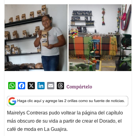
W
F
X
L
E
T
Compártelo
h
a
i
m
h
a
c
n
a
r
t
e
k
i
e
Mairelys Contreras pudo voltear la página del capítulo
s
b
e
l
a
más obscuro de su vida a partir de crear el Dorado, el
A
o
d
d
p
o
I
s
café de moda en La Guajira.