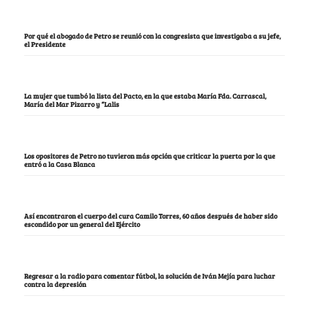
Por qué el abogado de Petro se reunió con la congresista que investigaba a su jefe,
el Presidente
La mujer que tumbó la lista del Pacto, en la que estaba María Fda. Carrascal,
María del Mar Pizarro y “Lalis
Los opositores de Petro no tuvieron más opción que criticar la puerta por la que
entró a la Casa Blanca
Así encontraron el cuerpo del cura Camilo Torres, 60 años después de haber sido
escondido por un general del Ejército
Regresar a la radio para comentar fútbol, la solución de Iván Mejía para luchar
contra la depresión