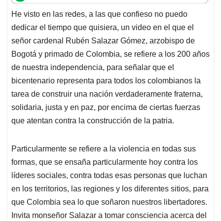
t
e
k
i
e
He visto en las redes, a las que confieso no puedo
s
b
e
l
a
dedicar el tiempo que quisiera, un video en el que el
A
o
d
d
p
o
I
s
señor cardenal Rubén Salazar Gómez, arzobispo de
p
k
n
Bogotá y primado de Colombia, se refiere a los 200 años
de nuestra independencia, para señalar que el
bicentenario representa para todos los colombianos la
tarea de construir una nación verdaderamente fraterna,
solidaria, justa y en paz, por encima de ciertas fuerzas
que atentan contra la construcción de la patria.
Particularmente se refiere a la violencia en todas sus
formas, que se ensaña particularmente hoy contra los
líderes sociales, contra todas esas personas que luchan
en los territorios, las regiones y los diferentes sitios, para
que Colombia sea lo que soñaron nuestros libertadores.
Invita monseñor Salazar a tomar consciencia acerca del