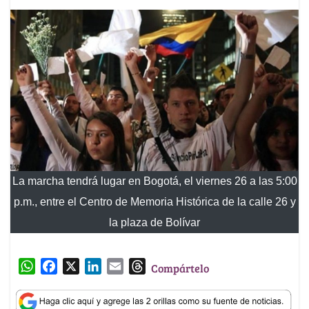
La marcha tendrá lugar en Bogotá, el viernes 26 a las 5:00
p.m., entre el Centro de Memoria Histórica de la calle 26 y
la plaza de Bolívar
W
F
X
L
E
T
Compártelo
h
a
i
m
h
a
c
n
a
r