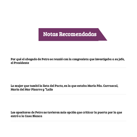
Notas Recomendadas
Por qué el abogado de Petro se reunió con la congresista que investigaba a su jefe,
el Presidente
La mujer que tumbó la lista del Pacto, en la que estaba María Fda. Carrascal,
María del Mar Pizarro y “Lalis
Los opositores de Petro no tuvieron más opción que criticar la puerta por la que
entró a la Casa Blanca