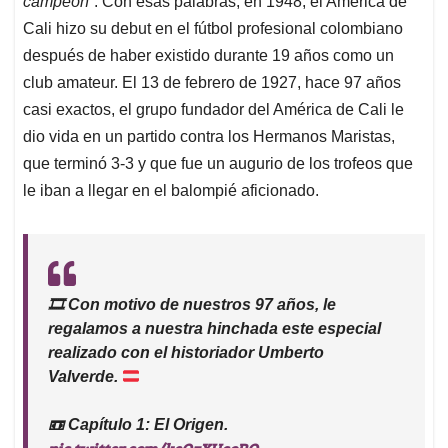
p
o
I
s
campeón”
. Con esas palabras, en 1948, el América de
p
k
n
Cali hizo su debut en el fútbol profesional colombiano
después de haber existido durante 19 años como un
club amateur. El 13 de febrero de 1927, hace 97 años
casi exactos, el grupo fundador del América de Cali le
dio vida en un partido contra los Hermanos Maristas,
que terminó 3-3 y que fue un augurio de los trofeos que
le iban a llegar en el balompié aficionado.
🎞️
Con motivo de nuestros 97 años, le
regalamos a nuestra hinchada este especial
realizado con el historiador Umberto
Valverde.
📼 Capítulo 1: El Origen.