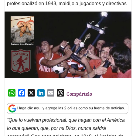
profesionalizó en 1948, maldijo a jugadores y directivas
W
F
X
L
E
T
Compártelo
h
a
i
m
h
a
c
n
a
r
t
e
k
i
e
“Que lo vuelvan profesional, que hagan con el América
s
b
e
l
a
lo que quieran, que, por mi Dios, nunca saldrá
A
o
d
d