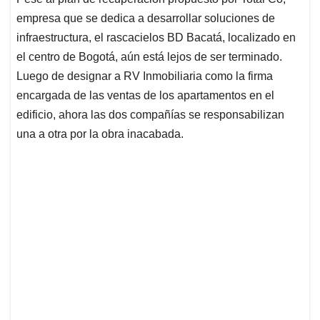
s
b
e
l
a
empresa que se dedica a desarrollar soluciones de
A
o
d
d
p
o
I
s
infraestructura, el rascacielos BD Bacatá, localizado en
p
k
n
el centro de Bogotá, aún está lejos de ser terminado.
Luego de designar a RV Inmobiliaria como la firma
encargada de las ventas de los apartamentos en el
edificio, ahora las dos compañías se responsabilizan
una a otra por la obra inacabada.