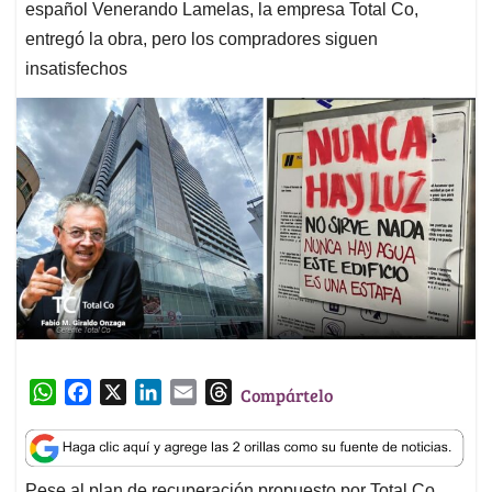
español Venerando Lamelas, la empresa Total Co,
entregó la obra, pero los compradores siguen
insatisfechos
W
F
X
L
E
T
Compártelo
h
a
i
m
h
a
c
n
a
r
t
e
k
i
e
Pese al plan de recuperación propuesto por Total Co,