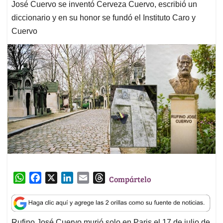
José Cuervo se inventó Cerveza Cuervo, escribió un
diccionario y en su honor se fundó el Instituto Caro y
Cuervo
W
F
X
L
E
T
Compártelo
h
a
i
m
h
a
c
n
a
r
t
e
k
i
e
Rufino José Cuervo murió solo en Paris el 17 de julio de