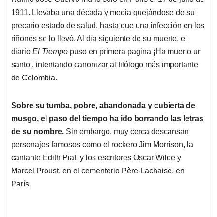
s
b
e
l
a
1911. Llevaba una década y media quejándose de su
A
o
d
d
p
o
I
s
precario estado de salud, hasta que una infección en los
p
k
n
riñones se lo llevó. Al día siguiente de su muerte, el
diario
El Tiempo
puso en primera pagina ¡Ha muerto un
santo!, intentando canonizar al filólogo más importante
de Colombia.
Sobre su tumba, pobre, abandonada y cubierta de
musgo, el paso del tiempo ha ido borrando las letras
de su nombre.
Sin embargo, muy cerca descansan
personajes famosos como el rockero Jim Morrison, la
cantante Edith Piaf, y los escritores Oscar Wilde y
Marcel Proust, en el cementerio Père-Lachaise, en
París.