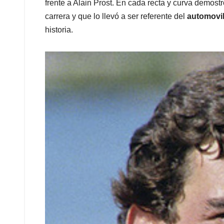
frente a Alain Prost. En cada recta y curva demostr
carrera y que lo llevó a ser referente del
automovi
historia.