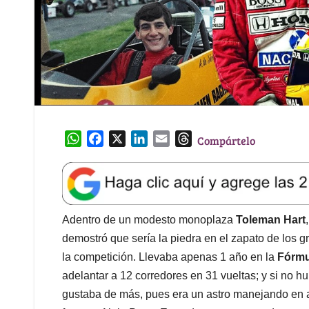
W
F
X
L
E
T
Compártelo
h
a
i
m
h
a
c
n
a
r
t
e
k
i
e
s
b
e
l
a
A
o
d
d
Adentro de un modesto monoplaza
Toleman Hart
p
o
I
s
demostró que sería la piedra en el zapato de los 
p
k
n
la competición. Llevaba apenas 1 año en la
Fórmu
adelantar a 12 corredores en 31 vueltas; y si no hub
gustaba de más, pues era un astro manejando en as