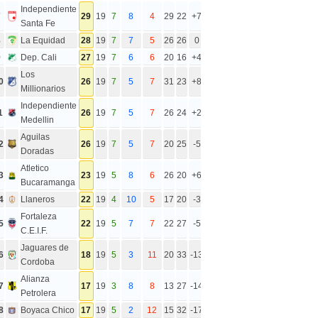
Independiente
7
29
19
7
8
4
29
22
+7
Santa Fe
8
La Equidad
28
19
7
7
5
26
26
0
9
Dep. Cali
27
19
7
6
6
20
16
+4
Los
0
26
19
7
5
7
31
23
+8
Millionarios
Independiente
1
26
19
7
5
7
26
24
+2
Medellin
Aguilas
2
26
19
7
5
7
20
25
-5
Doradas
Atletico
3
23
19
5
8
6
26
20
+6
Bucaramanga
4
Llaneros
22
19
4
10
5
17
20
-3
Fortaleza
5
22
19
5
7
7
22
27
-5
C.E.I.F.
Jaguares de
6
18
19
5
3
11
20
33
-13
Cordoba
Alianza
7
17
19
3
8
8
13
27
-14
Petrolera
8
Boyaca Chico
17
19
5
2
12
15
32
-17