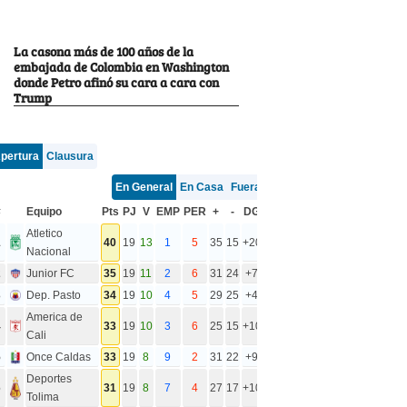
La casona más de 100 años de la
embajada de Colombia en Washington
donde Petro afinó su cara a cara con
Trump
pertura
Clausura
En General
En Casa
Fuera
#
Equipo
Pts
PJ
V
EMP
PER
+
-
DG
Atletico
1
40
19
13
1
5
35
15
+20
Nacional
2
Junior FC
35
19
11
2
6
31
24
+7
3
Dep. Pasto
34
19
10
4
5
29
25
+4
America de
4
33
19
10
3
6
25
15
+10
Cali
5
Once Caldas
33
19
8
9
2
31
22
+9
Deportes
6
31
19
8
7
4
27
17
+10
Tolima