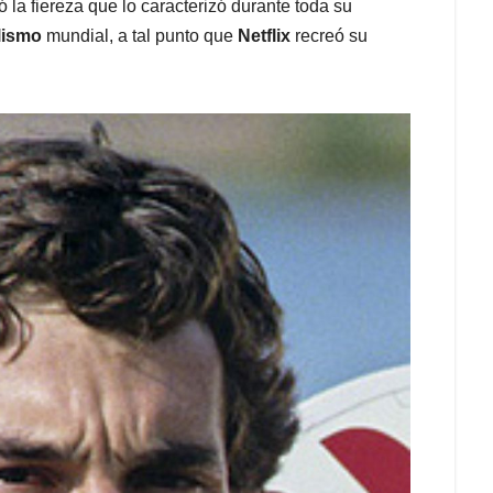
ó la fiereza que lo caracterizó durante toda su
lismo
mundial, a tal punto que
Netflix
recreó su