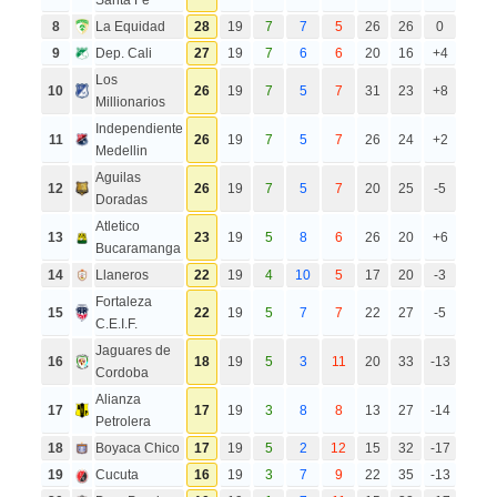
8
La Equidad
28
19
7
7
5
26
26
0
9
Dep. Cali
27
19
7
6
6
20
16
+4
Los
10
26
19
7
5
7
31
23
+8
Millionarios
Independiente
11
26
19
7
5
7
26
24
+2
Medellin
Aguilas
12
26
19
7
5
7
20
25
-5
Doradas
Atletico
13
23
19
5
8
6
26
20
+6
Bucaramanga
14
Llaneros
22
19
4
10
5
17
20
-3
Fortaleza
15
22
19
5
7
7
22
27
-5
C.E.I.F.
Jaguares de
16
18
19
5
3
11
20
33
-13
Cordoba
Alianza
17
17
19
3
8
8
13
27
-14
Petrolera
18
Boyaca Chico
17
19
5
2
12
15
32
-17
19
Cucuta
16
19
3
7
9
22
35
-13