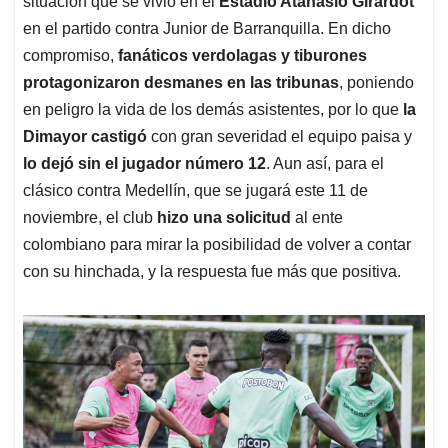
p
o
I
s
situación que se vivió en el
Estadio Atanasio Girardot
p
k
n
en el partido contra Junior de Barranquilla. En dicho
compromiso,
fanáticos verdolagas y tiburones
protagonizaron desmanes en las tribunas
, poniendo
en peligro la vida de los demás asistentes, por lo que
la
Dimayor castigó
con gran severidad el equipo paisa y
lo dejó sin el jugador número 12
. Aun así, para el
clásico contra Medellín, que se jugará este 11 de
noviembre, el club
hizo una solicitud
al ente
colombiano para mirar la posibilidad de volver a contar
con su hinchada, y la respuesta fue más que positiva.