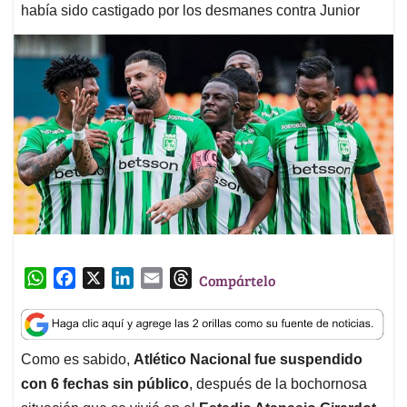
había sido castigado por los desmanes contra Junior
W
F
X
L
E
T
Compártelo
h
a
i
m
h
a
c
n
a
r
t
e
k
i
e
Como es sabido,
Atlético Nacional fue suspendido
s
b
e
l
a
con 6 fechas sin público
, después de la bochornosa
A
o
d
d