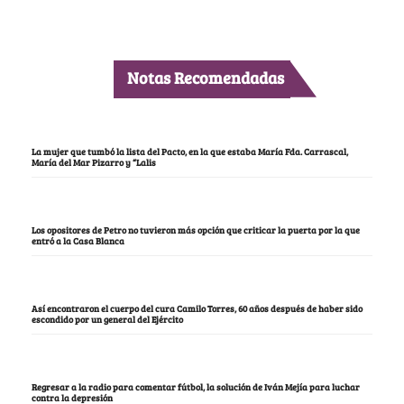
Notas Recomendadas
La mujer que tumbó la lista del Pacto, en la que estaba María Fda. Carrascal,
María del Mar Pizarro y “Lalis
Los opositores de Petro no tuvieron más opción que criticar la puerta por la que
entró a la Casa Blanca
Así encontraron el cuerpo del cura Camilo Torres, 60 años después de haber sido
escondido por un general del Ejército
Regresar a la radio para comentar fútbol, la solución de Iván Mejía para luchar
contra la depresión