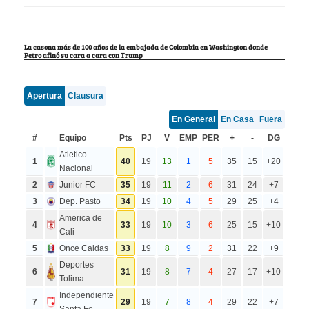
La casona más de 100 años de la embajada de Colombia en Washington donde
Petro afinó su cara a cara con Trump
Apertura
Clausura
En General
En Casa
Fuera
#
Equipo
Pts
PJ
V
EMP
PER
+
-
DG
Atletico
1
40
19
13
1
5
35
15
+20
Nacional
2
Junior FC
35
19
11
2
6
31
24
+7
3
Dep. Pasto
34
19
10
4
5
29
25
+4
America de
4
33
19
10
3
6
25
15
+10
Cali
5
Once Caldas
33
19
8
9
2
31
22
+9
Deportes
6
31
19
8
7
4
27
17
+10
Tolima
Independiente
7
29
19
7
8
4
29
22
+7
Santa Fe