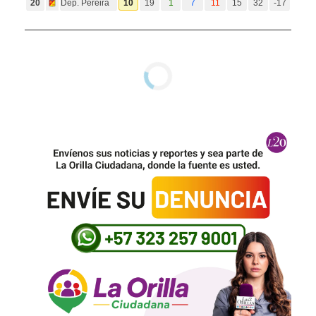
20
Dep. Pereira
10
19
1
7
11
15
32
-17