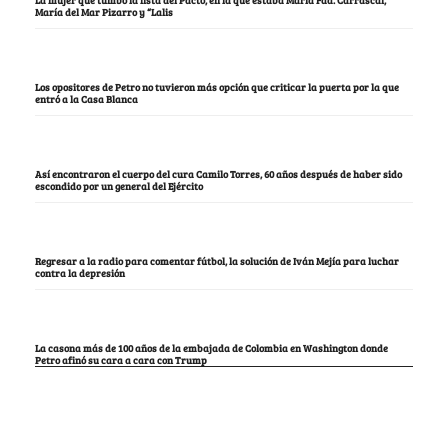
La mujer que tumbó la lista del Pacto, en la que estaba María Fda. Carrascal,
María del Mar Pizarro y “Lalis
Los opositores de Petro no tuvieron más opción que criticar la puerta por la que
entró a la Casa Blanca
Así encontraron el cuerpo del cura Camilo Torres, 60 años después de haber sido
escondido por un general del Ejército
Regresar a la radio para comentar fútbol, la solución de Iván Mejía para luchar
contra la depresión
La casona más de 100 años de la embajada de Colombia en Washington donde
Petro afinó su cara a cara con Trump