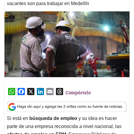
vacantes son para trabajar en Medellín
W
F
X
L
E
T
Compártelo
h
a
i
m
h
a
c
n
a
r
t
e
k
i
e
Si está en
búsqueda de empleo
y su idea es hacer
s
b
e
l
a
parte de una empresa reconocida a nivel nacional, las
A
o
d
d