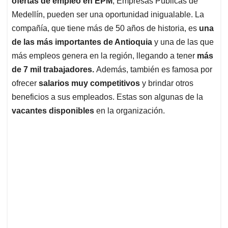
p
o
I
s
ofertas de empleo en EPM
, Empresas Públicas de
p
k
n
Medellín, pueden ser una oportunidad inigualable. La
compañía, que tiene más de 50 años de historia, es
una
de las más importantes de Antioquia
y una de las que
más empleos genera en la región, llegando a tener
más
de 7 mil trabajadores.
Además, también es famosa por
ofrecer
salarios muy competitivos
y brindar otros
beneficios a sus empleados. Estas son algunas de la
vacantes disponibles
en la organización.