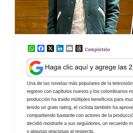
W
F
X
L
E
T
Compártelo
h
a
i
m
h
a
c
n
a
r
t
e
k
i
e
s
b
e
l
a
A
o
d
d
Una de las novelas más populares de la televisió
p
o
I
s
regreso con capítulos nuevos y los colombianos no 
p
k
n
producción ha traído múltiples beneficios para mu
tenido un grato rating, el ciclista también ha apr
compartiendo bastante con actores de la producci
decidió mostrarle a sus seguidores, un recuerdo 
y algunas graciosas al respecto.