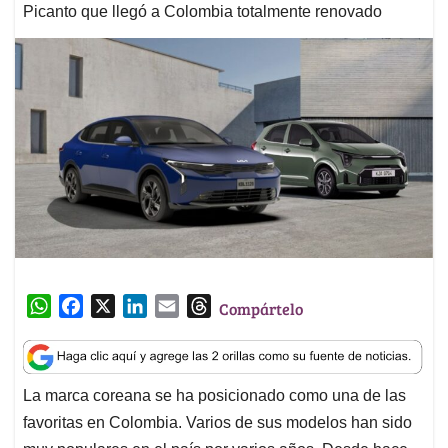
Picanto que llegó a Colombia totalmente renovado
W
F
X
L
E
T
Compártelo
h
a
i
m
h
a
c
n
a
r
t
e
k
i
e
La marca coreana se ha posicionado como una de las
s
b
e
l
a
favoritas en Colombia. Varios de sus modelos han sido
A
o
d
d