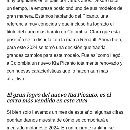
p
o
I
s
muy populares en el país por varios años. Desde hace
p
k
n
un tiempo, la empresa posicionó uno de sus modelos de
gran manera. Estamos hablando del Picanto, una
referencia muy conocida y que incluso ha logrado el
título del carro más barato en Colombia. Claro que esta
posición se la disputa con la marca Renault. Ahora bien,
para este 2024 se tomó una decisión que traería
grandes cambios para este modelo. Fue así como llegó
a Colombia un nuevo Kia Picanto totalmente renovado y
con nuevas características que lo hacen aún más
atractivo.
El gran logro del nuevo Kia Picanto, es el
carro más vendido en este 2024
Si bien solo llevamos un mes de este año, algunas cifras
podrían darnos muestra de cómo se comportará el
mercado motor este 2024. En un reciente ranking se