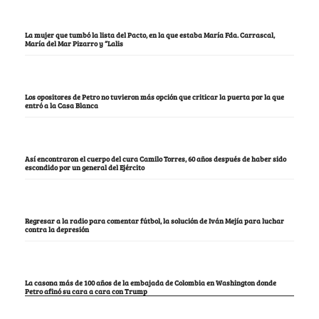
La mujer que tumbó la lista del Pacto, en la que estaba María Fda. Carrascal,
María del Mar Pizarro y “Lalis
Los opositores de Petro no tuvieron más opción que criticar la puerta por la que
entró a la Casa Blanca
Así encontraron el cuerpo del cura Camilo Torres, 60 años después de haber sido
escondido por un general del Ejército
Regresar a la radio para comentar fútbol, la solución de Iván Mejía para luchar
contra la depresión
La casona más de 100 años de la embajada de Colombia en Washington donde
Petro afinó su cara a cara con Trump