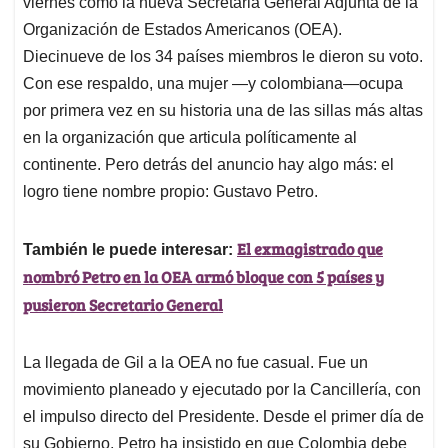
p
o
I
s
viernes como la nueva Secretaria General Adjunta de la
p
k
n
Organización de Estados Americanos (OEA).
Diecinueve de los 34 países miembros le dieron su voto.
Con ese respaldo, una mujer —y colombiana—ocupa
por primera vez en su historia una de las sillas más altas
en la organización que articula políticamente al
continente. Pero detrás del anuncio hay algo más: el
logro tiene nombre propio: Gustavo Petro.
El exmagistrado que
También le puede interesar:
nombró Petro en la OEA armó bloque con 5 países y
pusieron Secretario General
La llegada de Gil a la OEA no fue casual. Fue un
movimiento planeado y ejecutado por la Cancillería, con
el impulso directo del Presidente. Desde el primer día de
su Gobierno, Petro ha insistido en que Colombia debe