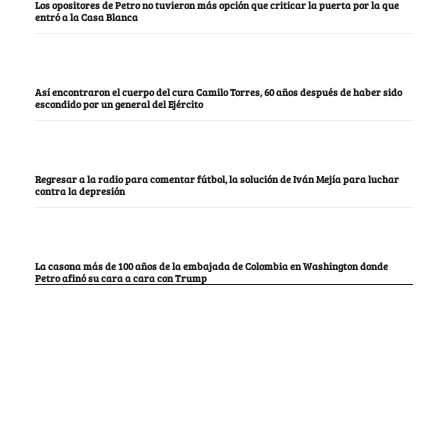
Los opositores de Petro no tuvieron más opción que criticar la puerta por la que
entró a la Casa Blanca
Así encontraron el cuerpo del cura Camilo Torres, 60 años después de haber sido
escondido por un general del Ejército
Regresar a la radio para comentar fútbol, la solución de Iván Mejía para luchar
contra la depresión
La casona más de 100 años de la embajada de Colombia en Washington donde
Petro afinó su cara a cara con Trump