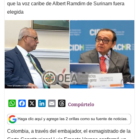
que la voz caribe de Albert Ramdim de Surinam fuera
elegida
W
F
X
L
E
T
Compártelo
h
a
i
m
h
a
c
n
a
r
t
e
k
i
e
Colombia, a través del embajador, el exmagistrado de la
s
b
e
l
a