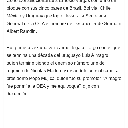
Corte Constitucional Luis Ernesto Vargas conformó un
A
o
d
d
p
o
I
s
bloque con sus cinco pares de Brasil, Bolivia, Chile,
p
k
n
México y Uruguay que logró llevar a la Secretaría
General de la OEA el nombre del excanciller de Surinam
Albert Ramdin.
Por primera vez una voz caribe llega al cargo con el que
se termina una década del uruguayo Luis Almagro,
quien terminó siendo el enemigo número uno del
régimen de Nicolás Maduro y dejándole un mal sabor al
presidente Pepe Mujica, quien fue su promotor. “Almagro
fue por mí a la OEA y me equivoqué”, dijo con
decepción.