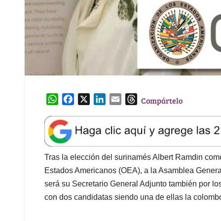
W
F
X
L
E
T
Compártelo
h
a
i
m
h
a
c
n
a
r
t
e
k
i
e
s
b
e
l
a
A
o
d
d
Tras la elección del surinamés Albert Ramdin com
p
o
I
s
Estados Americanos (OEA), a la Asamblea General 
p
k
n
será su Secretario General Adjunto también por lo
con dos candidatas siendo una de ellas la colom