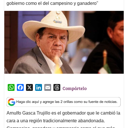
gobierno como el del campesino y ganadero"
W
F
X
L
E
T
Compártelo
h
a
i
m
h
a
c
n
a
r
t
e
k
i
e
Arnulfo Gasca Trujillo es el gobernador que le cambió la
s
b
e
l
a
cara a una región tradicionalmente abandonada.
A
o
d
d