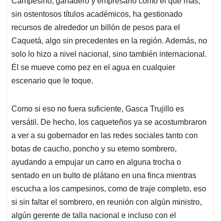
p
o
I
s
Campesino, ganadero y empresario como el que más,
p
k
n
sin ostentosos títulos académicos, ha gestionado
recursos de alrededor un billón de pesos para el
Caquetá, algo sin precedentes en la región. Además, no
solo lo hizo a nivel nacional, sino también internacional.
Él se mueve como pez en el agua en cualquier
escenario que le toque.
Como si eso no fuera suficiente, Gasca Trujillo es
versátil. De hecho, los caqueteños ya se acostumbraron
a ver a su gobernador en las redes sociales tanto con
botas de caucho, poncho y su eterno sombrero,
ayudando a empujar un carro en alguna trocha o
sentado en un bulto de plátano en una finca mientras
escucha a los campesinos, como de traje completo, eso
si sin faltar el sombrero, en reunión con algún ministro,
algún gerente de talla nacional e incluso con el