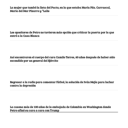
La mujer que tumbó la lista del Pacto, en la que estaba María Fda. Carrascal,
María del Mar Pizarro y “Lalis
Los opositores de Petro no tuvieron más opción que criticar la puerta por la que
entró a la Casa Blanca
Así encontraron el cuerpo del cura Camilo Torres, 60 años después de haber sido
escondido por un general del Ejército
Regresar a la radio para comentar fútbol, la solución de Iván Mejía para luchar
contra la depresión
La casona más de 100 años de la embajada de Colombia en Washington donde
Petro afinó su cara a cara con Trump