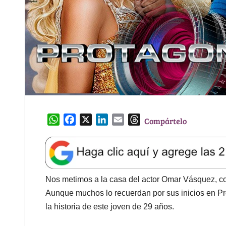
W
F
X
L
E
T
Compártelo
h
a
i
m
h
a
c
n
a
r
t
e
k
i
e
s
b
e
l
a
A
o
d
d
Nos metimos a la casa del actor Omar Vásquez, c
p
o
I
s
Aunque muchos lo recuerdan por sus inicios en P
p
k
n
la historia de este joven de 29 años.