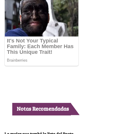
Notas Recomendadas
La mujer que tumbó la lista del Pacto,