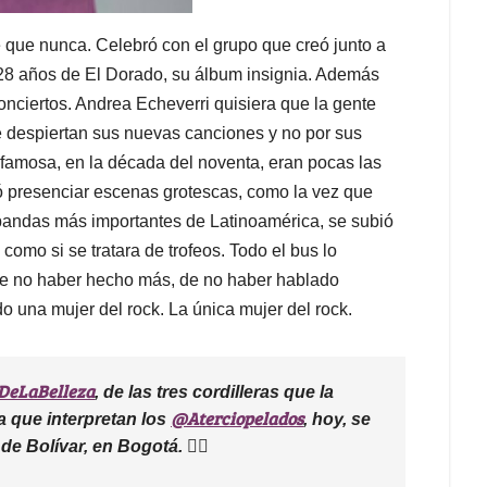
 que nunca. Celebró con el grupo que creó junto a
s 28 años de El Dorado, su álbum insignia. Además
onciertos. Andrea Echeverri quisiera que la gente
que despiertan sus nuevas canciones y no por sus
 famosa, en la década del noventa, eran pocas las
ó presenciar escenas grotescas, como la vez que
s bandas más importantes de Latinoamérica, se subió
omo si se tratara de trofeos. Todo el bus lo
de no haber hecho más, de no haber hablado
do una mujer del rock. La única mujer del rock.
DeLaBelleza
, de las tres cordilleras que la
@Aterciopelados
ia que interpretan los
, hoy, se
de Bolívar, en Bogotá. ❤️‍🔥