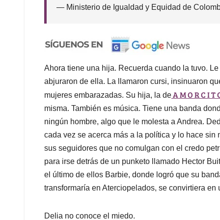
— Ministerio de Igualdad y Equidad de Colom
Ahora tiene una hija. Recuerda cuando la tuvo. Le
abjuraron de ella. La llamaron cursi, insinuaron qu
A M O R C I T 
mujeres embarazadas. Su hija, la de
misma. También es música. Tiene una banda donde
ningún hombre, algo que le molesta a Andrea. Ded
cada vez se acerca más a la política y lo hace sin
sus seguidores que no comulgan con el credo petr
para irse detrás de un punketo llamado Hector Buit
el último de ellos Barbie, donde logró que su ban
transformaría en Aterciopelados, se convirtiera e
Delia no conoce el miedo.