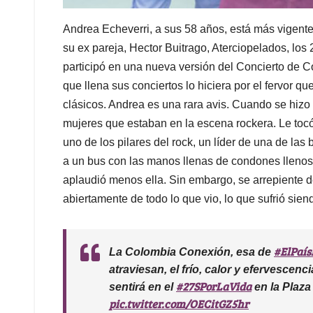
Andrea Echeverri, a sus 58 años, está más vigente
su ex pareja, Hector Buitrago, Aterciopelados, lo
participó en una nueva versión del Concierto de C
que llena sus conciertos lo hiciera por el fervor 
clásicos. Andrea es una rara avis. Cuando se hizo
mujeres que estaban en la escena rockera. Le toc
uno de los pilares del rock, un líder de una de la
a un bus con las manos llenas de condones llenos c
aplaudió menos ella. Sin embargo, se arrepiente 
abiertamente de todo lo que vio, lo que sufrió sien
#ElPaís
La Colombia Conexión, esa de
atraviesan, el frío, calor y efervescenc
#27SPorLaVida
sentirá en el
en la Plaza 
pic.twitter.com/OECitGZ5hr