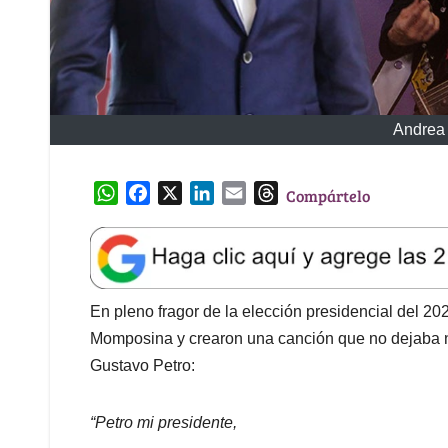
Andrea 
W
F
X
L
E
T
Compártelo
h
a
i
m
h
a
c
n
a
r
t
e
k
i
e
s
b
e
l
a
A
o
d
d
En pleno fragor de la elección presidencial del 20
p
o
I
s
Momposina y crearon una canción que no dejaba ni
p
k
n
Gustavo Petro:
“Petro mi presidente,