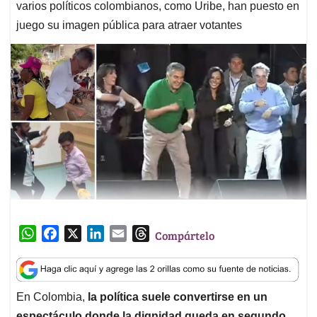
varios políticos colombianos, como Uribe, han puesto en
juego su imagen pública para atraer votantes
W
F
X
L
E
T
Compártelo
h
a
i
m
h
a
c
n
a
r
t
e
k
i
e
En Colombia,
la política suele convertirse en un
s
b
e
l
a
espectáculo donde la dignidad queda en segundo