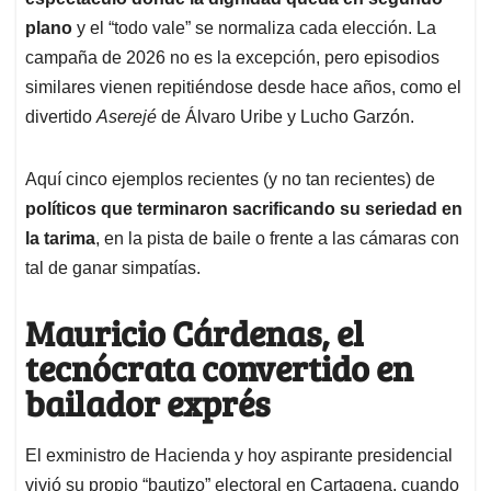
A
o
d
d
p
o
I
s
plano
y el “todo vale” se normaliza cada elección. La
p
k
n
campaña de 2026 no es la excepción, pero episodios
similares vienen repitiéndose desde hace años, como el
divertido
Aserejé
de Álvaro Uribe y Lucho Garzón.
Aquí cinco ejemplos recientes (y no tan recientes) de
políticos que terminaron sacrificando su seriedad en
la tarima
, en la pista de baile o frente a las cámaras con
tal de ganar simpatías.
Mauricio Cárdenas, el
tecnócrata convertido en
bailador exprés
El exministro de Hacienda y hoy aspirante presidencial
vivió su propio “bautizo” electoral en Cartagena, cuando