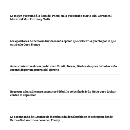
La mujer que tumbó la lista del Pacto, en la que estaba María Fda. Carrascal,
María del Mar Pizarro y “Lalis
Los opositores de Petro no tuvieron más opción que criticar la puerta por la que
entró a la Casa Blanca
Así encontraron el cuerpo del cura Camilo Torres, 60 años después de haber sido
escondido por un general del Ejército
Regresar a la radio para comentar fútbol, la solución de Iván Mejía para luchar
contra la depresión
La casona más de 100 años de la embajada de Colombia en Washington donde
Petro afinó su cara a cara con Trump