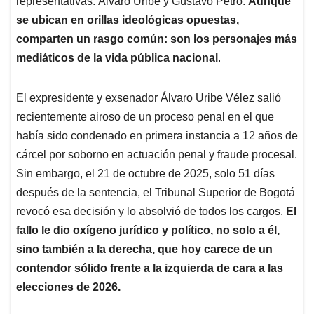
p
o
I
s
representativas: Álvaro Uribe y Gustavo Petro.
Aunque
p
k
n
se ubican en orillas ideológicas opuestas,
comparten un rasgo común:
son los personajes más
mediáticos de la vida pública nacional
.
El expresidente y exsenador Álvaro Uribe Vélez salió
recientemente airoso de un proceso penal en el que
había sido condenado en primera instancia a 12 años de
cárcel por soborno en actuación penal y fraude procesal.
Sin embargo, el 21 de octubre de 2025, solo 51 días
después de la sentencia, el Tribunal Superior de Bogotá
revocó esa decisión y lo absolvió de todos los cargos.
El
fallo le dio oxígeno jurídico y político, no solo a él,
sino también a la derecha, que hoy carece de un
contendor sólido frente a la izquierda de cara a las
elecciones de 2026.