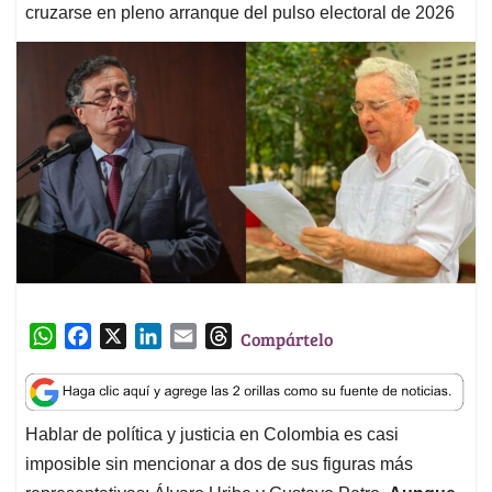
cruzarse en pleno arranque del pulso electoral de 2026
W
F
X
L
E
T
Compártelo
h
a
i
m
h
a
c
n
a
r
t
e
k
i
e
Hablar de política y justicia en Colombia es casi
s
b
e
l
a
imposible sin mencionar a dos de sus figuras más
A
o
d
d