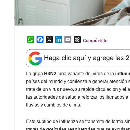
W
F
X
L
E
T
Compártelo
h
a
i
m
h
a
c
n
a
r
t
e
k
i
e
s
b
e
l
a
A
o
d
d
La gripa
H3N2
, una variante del virus de la
influe
p
o
I
s
países del mundo y comienza a generar atención e
p
k
n
trata de un virus nuevo, su rápida circulación y el
las autoridades de salud a reforzar los llamados 
lluvias y cambios de clima.
Este subtipo de influenza se transmite de forma sim
través de
gotículas respiratorias
que se expulsan 