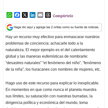
W
F
X
L
E
T
Compártelo
h
a
i
m
h
a
c
n
a
r
t
e
k
i
e
Hay un recurso muy efectivo para enmascarar nuestros
s
b
e
l
a
problemas de conciencia: achacarle todo a la
A
o
d
d
p
o
I
s
naturaleza. El mejor ejemplo es el del calentamiento
p
k
n
global y las maneras eufemísticas de nombrarle:
“desastres naturales” “el fenómeno del niño”, “fenómeno
de la niña”, los huracanes con nombres de mujeres, etc.
Hago uso de este recurso para explicar lo inexplicable.
En momentos en que como nunca el planeta muestra
sus límites, su saturación con nuestras burradas, la
dirigencia política y económica del mundo, toma