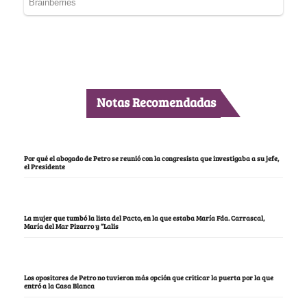
Notas Recomendadas
Por qué el abogado de Petro se reunió con la congresista que investigaba a su jefe,
el Presidente
La mujer que tumbó la lista del Pacto, en la que estaba María Fda. Carrascal,
María del Mar Pizarro y “Lalis
Los opositores de Petro no tuvieron más opción que criticar la puerta por la que
entró a la Casa Blanca