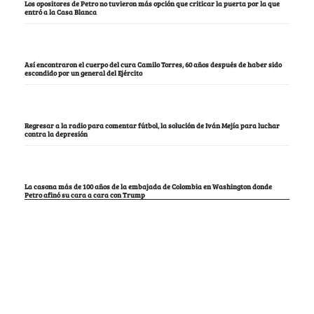
Los opositores de Petro no tuvieron más opción que criticar la puerta por la que
entró a la Casa Blanca
Así encontraron el cuerpo del cura Camilo Torres, 60 años después de haber sido
escondido por un general del Ejército
Regresar a la radio para comentar fútbol, la solución de Iván Mejía para luchar
contra la depresión
La casona más de 100 años de la embajada de Colombia en Washington donde
Petro afinó su cara a cara con Trump