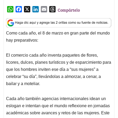
W
F
X
L
E
T
Compártelo
h
a
i
m
h
a
c
n
a
r
t
e
k
i
e
Como cada año, el 8 de marzo en gran parte del mundo
s
b
e
l
a
hay preparativos:
A
o
d
d
p
o
I
s
p
k
n
El comercio cada año inventa paquetes de flores,
licores, dulces, planes turísticos y de esparcimiento para
que los hombres inviten ese día a “sus mujeres” a
celebrar “su día”, llevándolas a almorzar, a cenar, a
bailar y a moteliar.
Cada año también agencias internacionales idean un
eslogan e intentan que el mundo reflexione en jornadas
académicas sobre avances y retos de las mujeres. Este